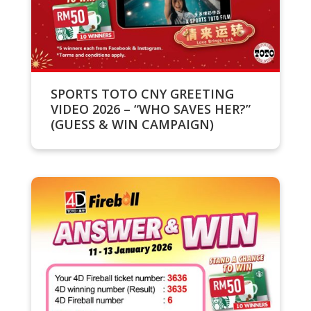
SPORTS TOTO CNY GREETING
VIDEO 2026 – “WHO SAVES HER?”
(GUESS & WIN CAMPAIGN)