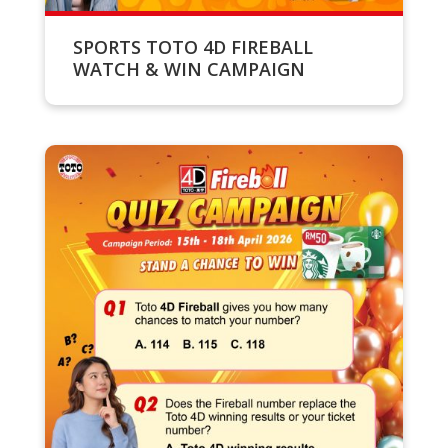
SPORTS TOTO 4D FIREBALL
WATCH & WIN CAMPAIGN