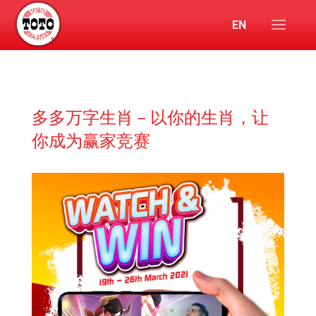
EN
多多万字生肖 – 以你的生肖，让
你成为赢家竞赛