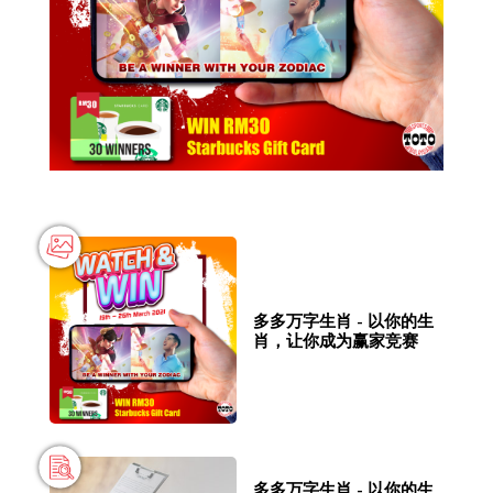
多多万字生肖 - 以你的生
肖，让你成为赢家竞赛
多多万字生肖 - 以你的生