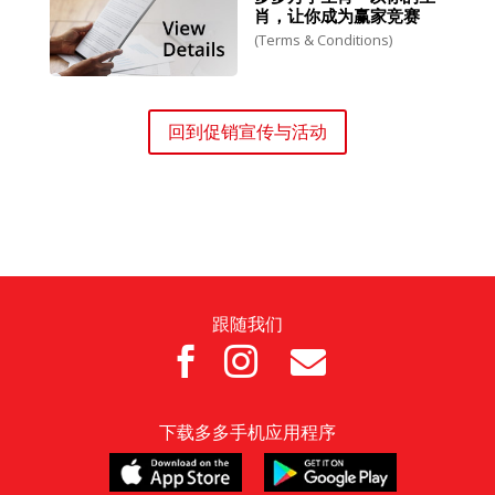
肖，让你成为赢家竞赛
(Terms & Conditions)
回到促销宣传与活动
跟随我们



下载多多手机应用程序