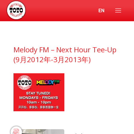
EN
Melody FM – Next Hour Tee-Up
(9月2012年-3月2013年)