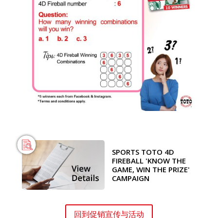
SPORTS TOTO 4D
FIREBALL 'KNOW THE
GAME, WIN THE PRIZE'
CAMPAIGN
回到促销宣传与活动