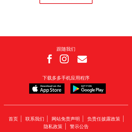
跟随我们



下载多多手机应用程序
首页
联系我们
网站免责声明
负责任披露政策
隐私政策
警示公告