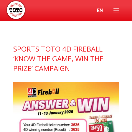
EN
SPORTS TOTO 4D FIREBALL
‘KNOW THE GAME, WIN THE
PRIZE’ CAMPAIGN