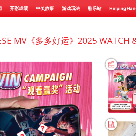
闻
开彩成绩
中奖故事
游戏玩法
酷乐站
Helping Han
NESE MV《多多好运》2025 WATCH &